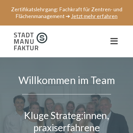
Zum
Zertifikatslehrgang: Fachkraft für Zentren- und
Inhalt
Flächenmanagement ➔
Jetzt mehr erfahren
springen
Toggl
Navig
Beratung
Willkommen im Team
Projekte
Speaker
Netzwerk
Kluge Strateg:innen,
Über uns
praxiserfahrene