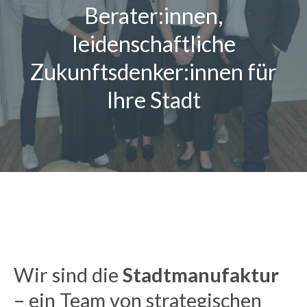
Berater:innen,
Magazin
leidenschaftliche
Kontakt
Zukunftsdenker:innen für
Deutsch
Ihre Stadt
Wir sind die
Stadtmanufaktur
– ein Team von strategischen