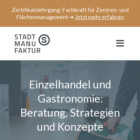
Zum
Zertifikatslehrgang: Fachkraft für Zentren- und
Inhalt
Flächenmanagement ➔
Jetzt mehr erfahren
springen
Toggl
Navig
Beratung
Einzelhandel und
Projekte
Gastronomie:
Speaker
Beratung, Strategien
Netzwerk
und Konzepte
Über uns