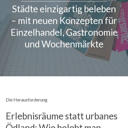
Magazin
Städte einzigartig beleben
– mit neuen Konzepten für
Kontakt
Einzelhandel, Gastronomie
Deutsch
und Wochenmärkte
Die Herausforderung
Erlebnisräume statt urbanes
Ödland: Wie belebt man