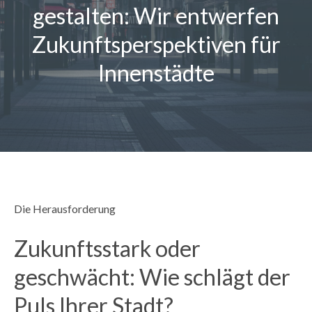
gestalten: Wir entwerfen
Magazin
Zukunftsperspektiven für
Kontakt
Innenstädte
Deutsch
Die Herausforderung
Zukunftsstark oder
geschwächt: Wie schlägt der
Puls Ihrer Stadt?