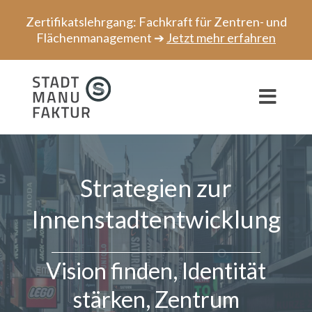
Zum
Zertifikatslehrgang: Fachkraft für Zentren- und
Inhalt
Flächenmanagement ➔
Jetzt mehr erfahren
springen
Toggl
Navig
Beratung
Strategien zur
Projekte
Innenstadtentwicklung
Speaker
Netzwerk
Vision finden, Identität
Über uns
stärken, Zentrum