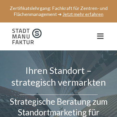
Zum
Zertifikatslehrgang: Fachkraft für Zentren- und
Inhalt
Flächenmanagement ➔
Jetzt mehr erfahren
springen
Toggl
Navig
Beratung
Ihren Standort –
Projekte
strategisch vermarkten
Speaker
Netzwerk
Strategische Beratung zum
Über uns
Standortmarketing für