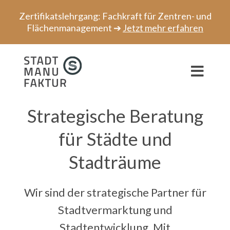
Zum
Zertifikatslehrgang: Fachkraft für Zentren- und
Inhalt
Flächenmanagement ➔
Jetzt mehr erfahren
springen
Toggl
Navig
Beratung
Strategische Beratung
für Städte und
Projekte
Stadträume
Speaker
Netzwerk
Wir sind der strategische Partner für
Stadtvermarktung
und
Über uns
Stadtentwicklung
. Mit