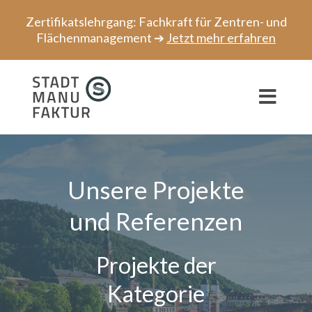
Zum
Zertifikatslehrgang: Fachkraft für Zentren- und
Inhalt
Flächenmanagement ➔
Jetzt mehr erfahren
springen
Toggl
Navig
Beratung
Projekte
Unsere Projekte
und Referenzen
Speaker
Netzwerk
Projekte der
Kategorie
Über uns