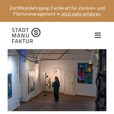
Zum
Zertifikatslehrgang: Fachkraft für Zentren- und
Inhalt
Flächenmanagement ➔
Jetzt mehr erfahren
springen
Toggl
Navig
Beratung
Projekte
Speaker
Netzwerk
Über uns