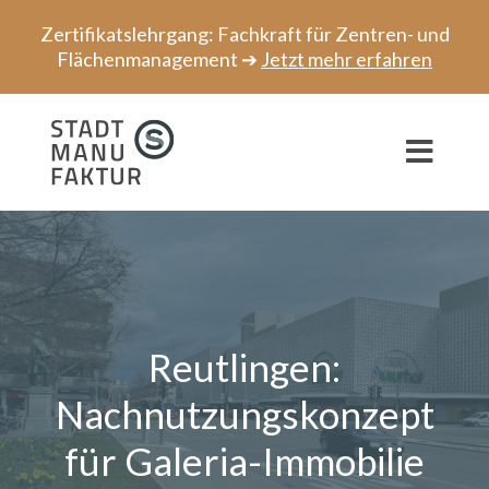
Zum
Zertifikatslehrgang: Fachkraft für Zentren- und
Inhalt
Flächenmanagement ➔
Jetzt mehr erfahren
springen
Toggl
Navig
Beratung
Projekte
Speaker
Reutlingen:
Netzwerk
Nachnutzungskonzept
für Galeria-Immobilie
Über uns